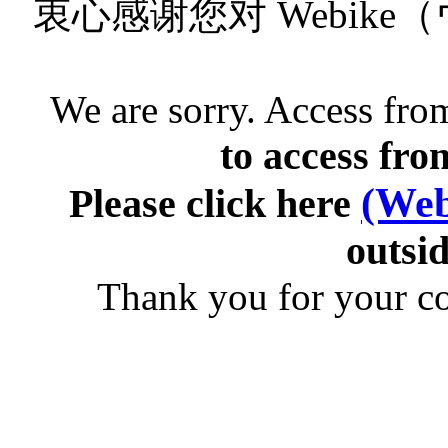
衷心感谢您对 Webik
We are sorry. Access from
to access fro
(Web
Please click here
outsid
Thank you for your c