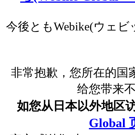
今後ともWebike(ウ
非常抱歉，您所在的国
给您带来
如您从日本以外地区
Globa