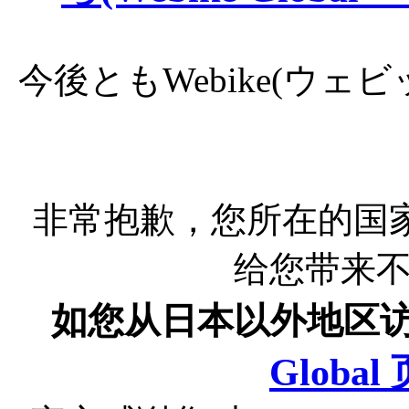
今後ともWebike(ウ
非常抱歉，您所在的国
给您带来
如您从日本以外地区
Globa