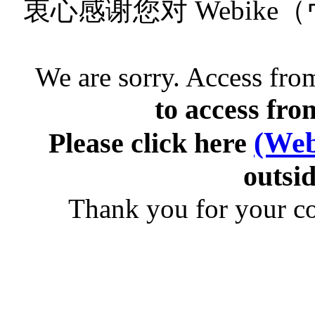
衷心感谢您对 Webik
We are sorry. Access from
to access fro
(Web
Please click here
outsid
Thank you for your c