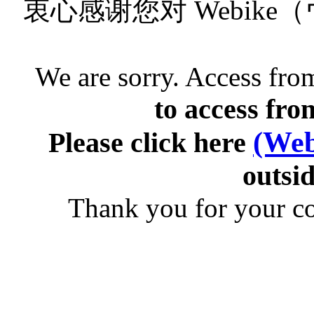
衷心感谢您对 Webik
We are sorry. Access from
to access fro
(Web
Please click here
outsid
Thank you for your c