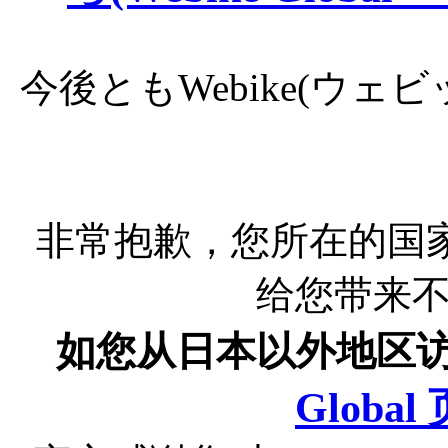
今後ともWebike(ウ
非常抱歉，您所在的国
给您带来
如您从日本以外地区
Globa