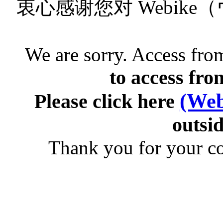
衷心感谢您对 Webik
We are sorry. Access from
to access fro
(Web
Please click here
outsid
Thank you for your c