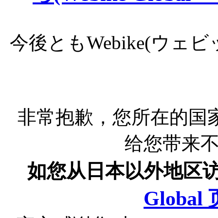
今後ともWebike(ウ
非常抱歉，您所在的国
给您带来
如您从日本以外地区
Globa