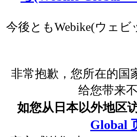
今後ともWebike(ウ
非常抱歉，您所在的国
给您带来
如您从日本以外地区
Globa