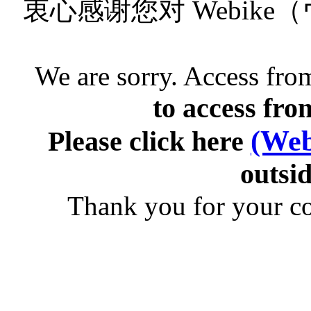
衷心感谢您对 Webik
We are sorry. Access from
to access fro
(Web
Please click here
outsid
Thank you for your c