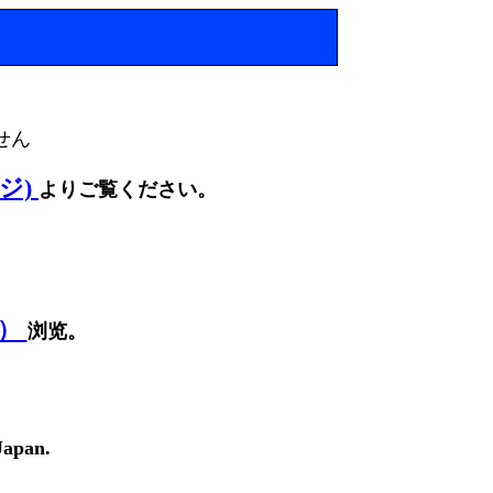
せん
ージ)
よりご覧ください。
面）
浏览。
Japan.