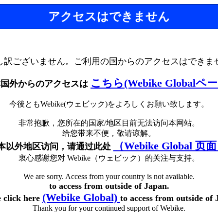
アクセスはできません
し訳ございません。ご利用の国からのアクセスはできま
こちら(Webike Globalペ
本国外からのアクセスは
今後ともWebike(ウェビック)をよろしくお願い致します。
非常抱歉，您所在的国家/地区目前无法访问本网站。
给您带来不便，敬请谅解。
（Webike Global 页
本以外地区访问，请通过此处
衷心感谢您对 Webike（ウェビック）的关注与支持。
We are sorry. Access from your country is not available.
to access from outside of Japan.
(Webike Global)
e click here
to access from outside of 
Thank you for your continued support of Webike.