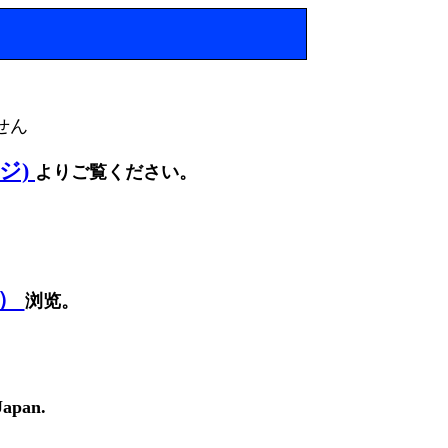
せん
ージ)
よりご覧ください。
面）
浏览。
Japan.