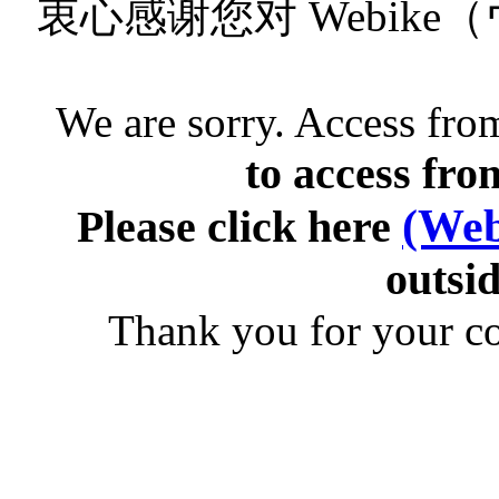
衷心感谢您对 Webik
We are sorry. Access from
to access fro
(Web
Please click here
outsid
Thank you for your c