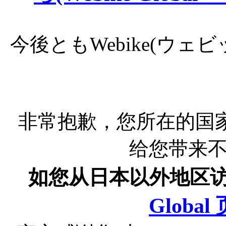
今後ともWebike(ウ
非常抱歉，您所在的国
给您带来
如您从日本以外地区
Globa