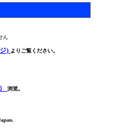
せん
ージ)
よりご覧ください。
面）
浏览。
Japan.