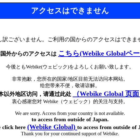
アクセスはできません
し訳ございません。ご利用の国からのアクセスはできま
こちら(Webike Globalペ
本国外からのアクセスは
今後ともWebike(ウェビック)をよろしくお願い致します。
非常抱歉，您所在的国家/地区目前无法访问本网站。
给您带来不便，敬请谅解。
（Webike Global 页
本以外地区访问，请通过此处
衷心感谢您对 Webike（ウェビック）的关注与支持。
We are sorry. Access from your country is not available.
to access from outside of Japan.
(Webike Global)
e click here
to access from outside of 
Thank you for your continued support of Webike.