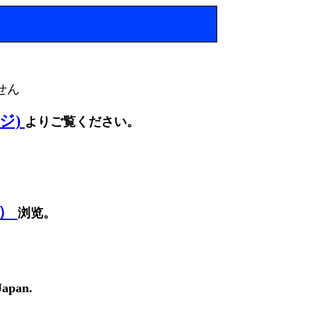
せん
ージ)
よりご覧ください。
面）
浏览。
Japan.