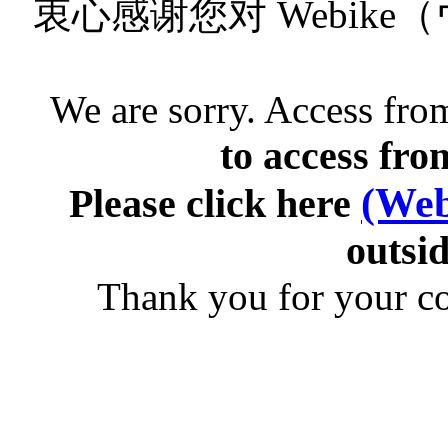
衷心感谢您对 Webik
We are sorry. Access from
to access fro
(Web
Please click here
outsid
Thank you for your c