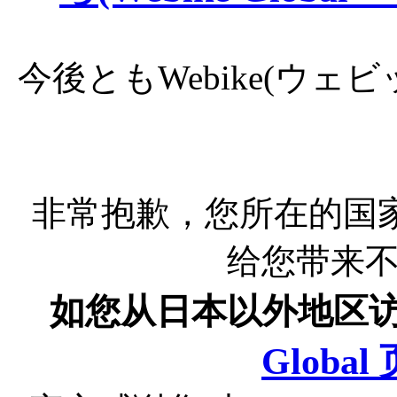
今後ともWebike(ウ
非常抱歉，您所在的国
给您带来
如您从日本以外地区
Globa