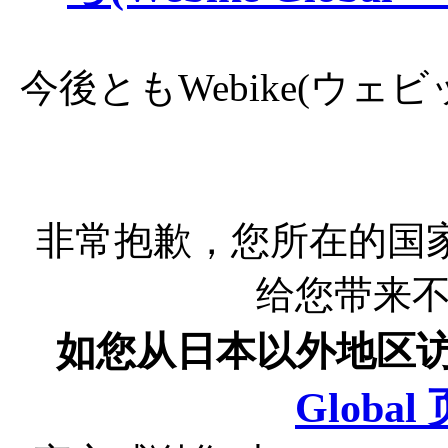
今後ともWebike(ウ
非常抱歉，您所在的国
给您带来
如您从日本以外地区
Globa