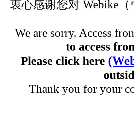
衷心感谢您对 Webik
We are sorry. Access from
to access fro
(Web
Please click here
outsid
Thank you for your c