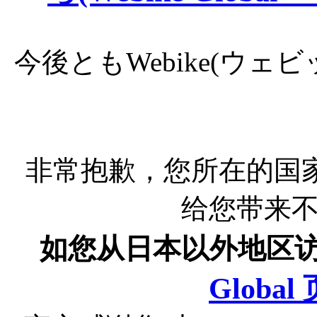
今後ともWebike(ウ
非常抱歉，您所在的国
给您带来
如您从日本以外地区
Globa