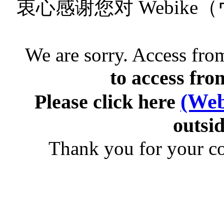
衷心感谢您对 Webik
We are sorry. Access from
to access fro
(Web
Please click here
outsid
Thank you for your c