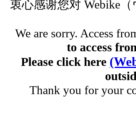
衷心感谢您对 Webik
We are sorry. Access from
to access fro
(Web
Please click here
outsid
Thank you for your c