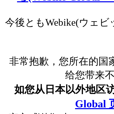
今後ともWebike(ウ
非常抱歉，您所在的国
给您带来
如您从日本以外地区
Globa