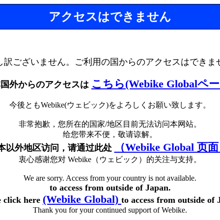
アクセスはできません
し訳ございません。ご利用の国からのアクセスはできま
こちら(Webike Globalペ
本国外からのアクセスは
今後ともWebike(ウェビック)をよろしくお願い致します。
非常抱歉，您所在的国家/地区目前无法访问本网站。
给您带来不便，敬请谅解。
（Webike Global 页
本以外地区访问，请通过此处
衷心感谢您对 Webike（ウェビック）的关注与支持。
We are sorry. Access from your country is not available.
to access from outside of Japan.
(Webike Global)
e click here
to access from outside of 
Thank you for your continued support of Webike.