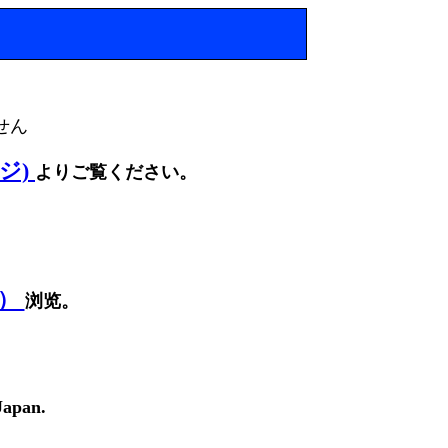
せん
ージ)
よりご覧ください。
面）
浏览。
Japan.