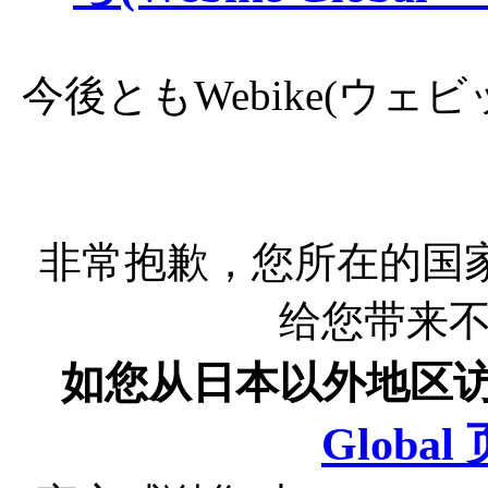
今後ともWebike(ウ
非常抱歉，您所在的国
给您带来
如您从日本以外地区
Globa