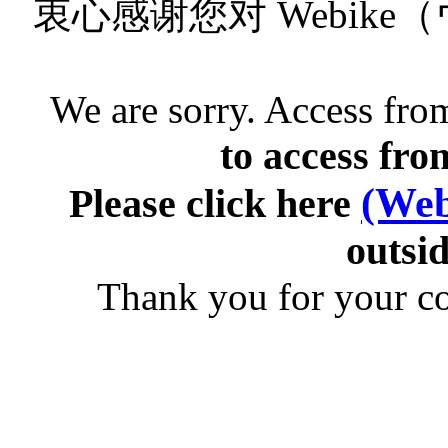
衷心感谢您对 Webik
We are sorry. Access from
to access fro
(Web
Please click here
outsid
Thank you for your c