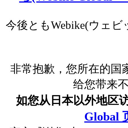
今後ともWebike(ウ
非常抱歉，您所在的国
给您带来
如您从日本以外地区
Globa