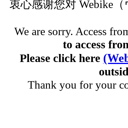
衷心感谢您对 Webik
We are sorry. Access from
to access fro
(Web
Please click here
outsid
Thank you for your c