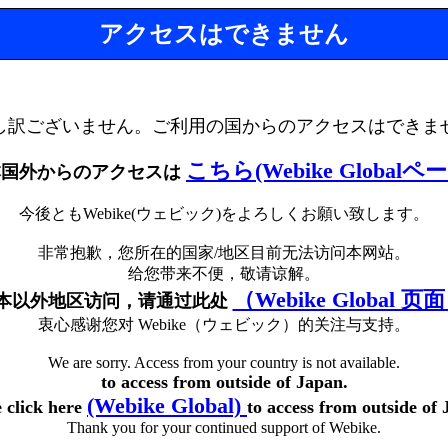
アクセスはできません
し訳ございません。ご利用の国からのアクセスはできま
こちら(Webike Globalペ
本国外からのアクセスは
今後ともWebike(ウェビック)をよろしくお願い致します。
非常抱歉，您所在的国家/地区目前无法访问本网站。
给您带来不便，敬请谅解。
（Webike Global 页
本以外地区访问，请通过此处
衷心感谢您对 Webike（ウェビック）的关注与支持。
We are sorry. Access from your country is not available.
to access from outside of Japan.
(Webike Global)
e click here
to access from outside of 
Thank you for your continued support of Webike.