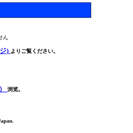
せん
ージ)
よりご覧ください。
面）
浏览。
Japan.