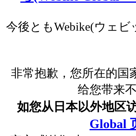
今後ともWebike(ウ
非常抱歉，您所在的国
给您带来
如您从日本以外地区
Globa