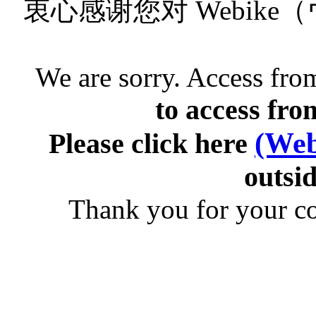
衷心感谢您对 Webik
We are sorry. Access from
to access fro
(Web
Please click here
outsid
Thank you for your c