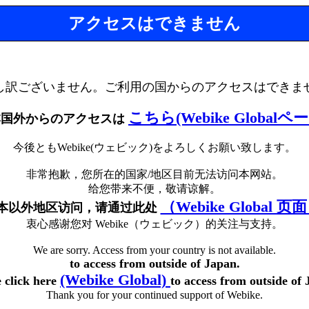
アクセスはできません
し訳ございません。ご利用の国からのアクセスはできま
こちら(Webike Globalペ
本国外からのアクセスは
今後ともWebike(ウェビック)をよろしくお願い致します。
非常抱歉，您所在的国家/地区目前无法访问本网站。
给您带来不便，敬请谅解。
（Webike Global 页
本以外地区访问，请通过此处
衷心感谢您对 Webike（ウェビック）的关注与支持。
We are sorry. Access from your country is not available.
to access from outside of Japan.
(Webike Global)
e click here
to access from outside of 
Thank you for your continued support of Webike.