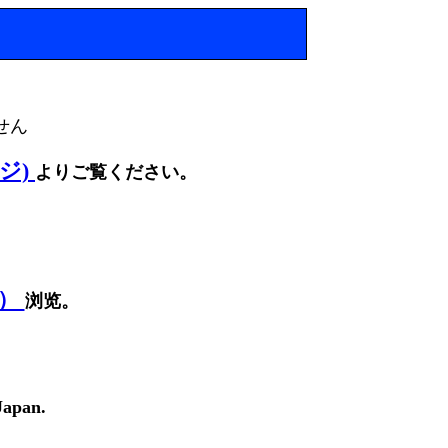
せん
ージ)
よりご覧ください。
面）
浏览。
Japan.