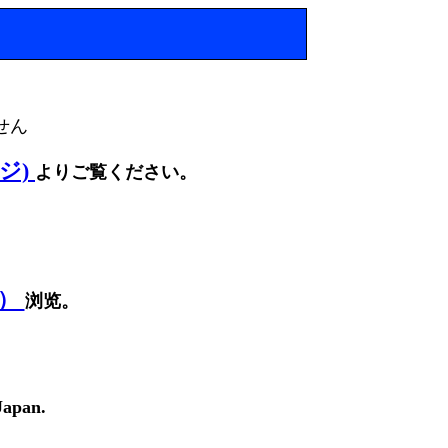
せん
ージ)
よりご覧ください。
面）
浏览。
Japan.