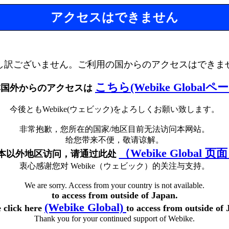
アクセスはできません
し訳ございません。ご利用の国からのアクセスはできま
こちら(Webike Globalペ
本国外からのアクセスは
今後ともWebike(ウェビック)をよろしくお願い致します。
非常抱歉，您所在的国家/地区目前无法访问本网站。
给您带来不便，敬请谅解。
（Webike Global 页
本以外地区访问，请通过此处
衷心感谢您对 Webike（ウェビック）的关注与支持。
We are sorry. Access from your country is not available.
to access from outside of Japan.
(Webike Global)
e click here
to access from outside of 
Thank you for your continued support of Webike.