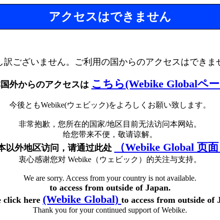
アクセスはできません
し訳ございません。ご利用の国からのアクセスはできま
こちら(Webike Globalペ
本国外からのアクセスは
今後ともWebike(ウェビック)をよろしくお願い致します。
非常抱歉，您所在的国家/地区目前无法访问本网站。
给您带来不便，敬请谅解。
（Webike Global 页
本以外地区访问，请通过此处
衷心感谢您对 Webike（ウェビック）的关注与支持。
We are sorry. Access from your country is not available.
to access from outside of Japan.
(Webike Global)
e click here
to access from outside of 
Thank you for your continued support of Webike.