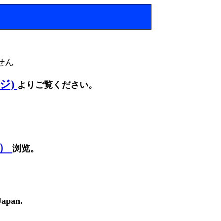
せん
ージ)
よりご覧ください。
面）
浏览。
Japan.