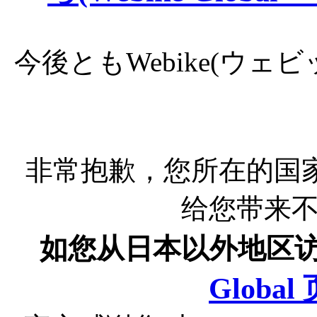
今後ともWebike(ウ
非常抱歉，您所在的国
给您带来
如您从日本以外地区
Globa