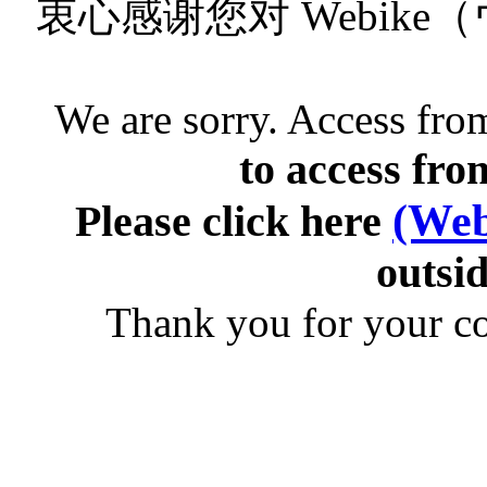
衷心感谢您对 Webik
We are sorry. Access from
to access fro
(Web
Please click here
outsid
Thank you for your c