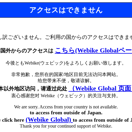
アクセスはできません
し訳ございません。ご利用の国からのアクセスはできま
こちら(Webike Globalペ
本国外からのアクセスは
今後ともWebike(ウェビック)をよろしくお願い致します。
非常抱歉，您所在的国家/地区目前无法访问本网站。
给您带来不便，敬请谅解。
（Webike Global 页
本以外地区访问，请通过此处
衷心感谢您对 Webike（ウェビック）的关注与支持。
We are sorry. Access from your country is not available.
to access from outside of Japan.
(Webike Global)
e click here
to access from outside of 
Thank you for your continued support of Webike.