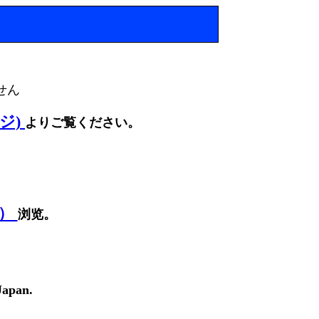
せん
ージ)
よりご覧ください。
面）
浏览。
Japan.