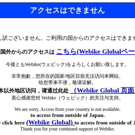
アクセスはできません
し訳ございません。ご利用の国からのアクセスはできま
こちら(Webike Globalペ
本国外からのアクセスは
今後ともWebike(ウェビック)をよろしくお願い致します。
非常抱歉，您所在的国家/地区目前无法访问本网站。
给您带来不便，敬请谅解。
（Webike Global 页
本以外地区访问，请通过此处
衷心感谢您对 Webike（ウェビック）的关注与支持。
We are sorry. Access from your country is not available.
to access from outside of Japan.
(Webike Global)
e click here
to access from outside of 
Thank you for your continued support of Webike.