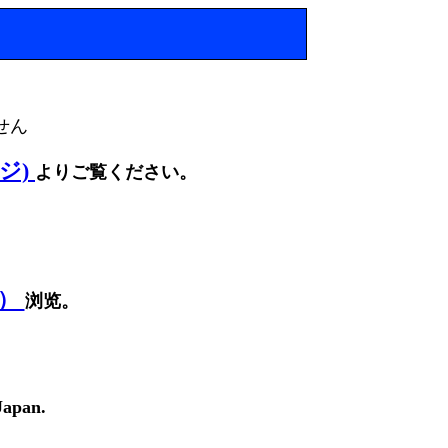
せん
ージ)
よりご覧ください。
面）
浏览。
Japan.