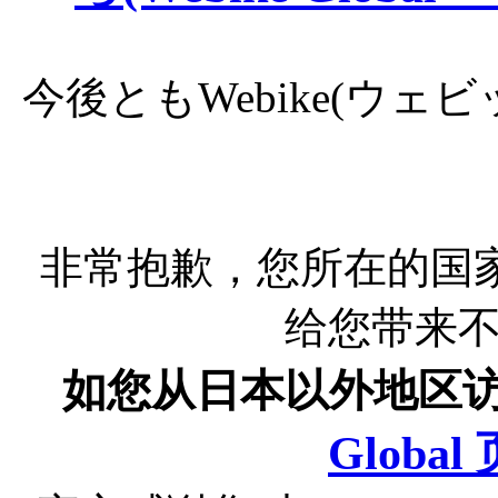
今後ともWebike(ウ
非常抱歉，您所在的国
给您带来
如您从日本以外地区
Globa