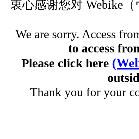
衷心感谢您对 Webik
We are sorry. Access from
to access fro
(Web
Please click here
outsid
Thank you for your c