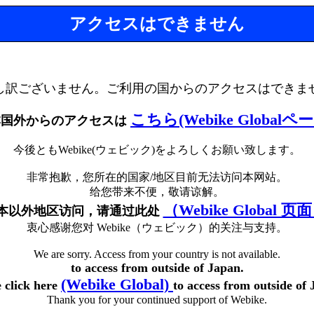
アクセスはできません
し訳ございません。ご利用の国からのアクセスはできま
こちら(Webike Globalペ
本国外からのアクセスは
今後ともWebike(ウェビック)をよろしくお願い致します。
非常抱歉，您所在的国家/地区目前无法访问本网站。
给您带来不便，敬请谅解。
（Webike Global 页
本以外地区访问，请通过此处
衷心感谢您对 Webike（ウェビック）的关注与支持。
We are sorry. Access from your country is not available.
to access from outside of Japan.
(Webike Global)
e click here
to access from outside of 
Thank you for your continued support of Webike.