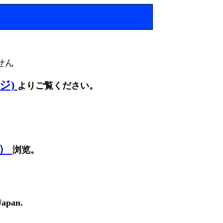
せん
ージ)
よりご覧ください。
面）
浏览。
Japan.