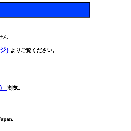
せん
ージ)
よりご覧ください。
面）
浏览。
Japan.