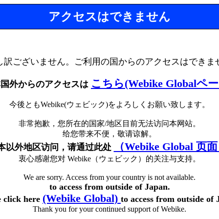
アクセスはできません
し訳ございません。ご利用の国からのアクセスはできま
こちら(Webike Globalペ
本国外からのアクセスは
今後ともWebike(ウェビック)をよろしくお願い致します。
非常抱歉，您所在的国家/地区目前无法访问本网站。
给您带来不便，敬请谅解。
（Webike Global 页
本以外地区访问，请通过此处
衷心感谢您对 Webike（ウェビック）的关注与支持。
We are sorry. Access from your country is not available.
to access from outside of Japan.
(Webike Global)
e click here
to access from outside of 
Thank you for your continued support of Webike.