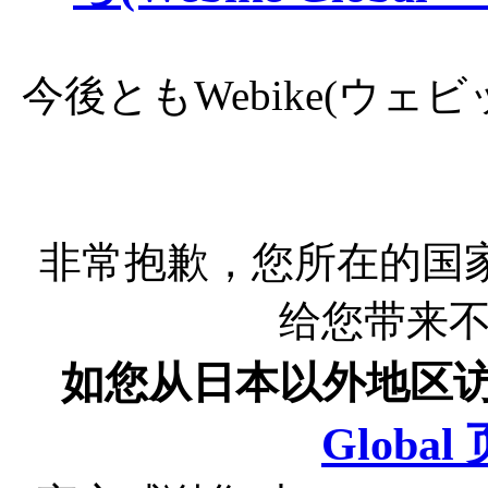
今後ともWebike(ウ
非常抱歉，您所在的国
给您带来
如您从日本以外地区
Globa