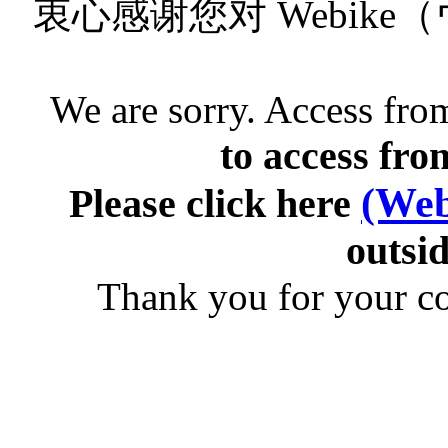
衷心感谢您对 Webik
We are sorry. Access from
to access fro
(Web
Please click here
outsid
Thank you for your c