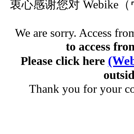
衷心感谢您对 Webik
We are sorry. Access from
to access fro
(Web
Please click here
outsid
Thank you for your c