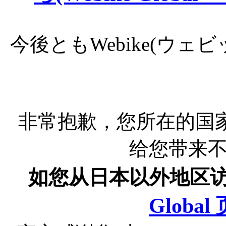
今後ともWebike(ウ
非常抱歉，您所在的国
给您带来
如您从日本以外地区
Globa