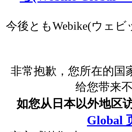
今後ともWebike(ウ
非常抱歉，您所在的国
给您带来
如您从日本以外地区
Globa