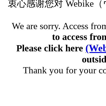
衷心感谢您对 Webik
We are sorry. Access from
to access fro
(Web
Please click here
outsid
Thank you for your c