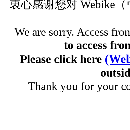
衷心感谢您对 Webik
We are sorry. Access from
to access fro
(Web
Please click here
outsid
Thank you for your c