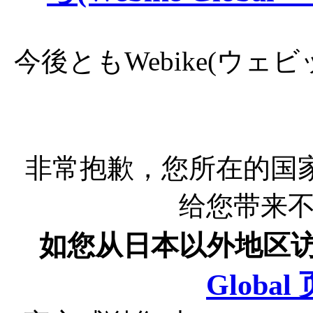
今後ともWebike(ウ
非常抱歉，您所在的国
给您带来
如您从日本以外地区
Globa