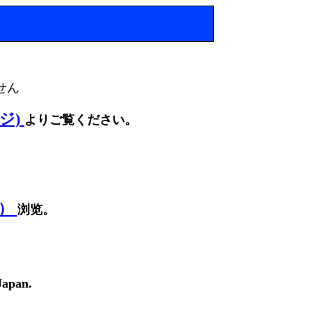
せん
ージ)
よりご覧ください。
面）
浏览。
Japan.