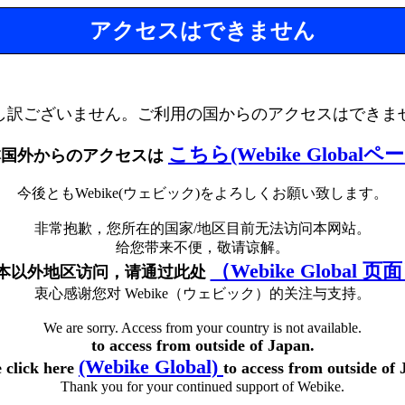
アクセスはできません
し訳ございません。ご利用の国からのアクセスはできま
こちら(Webike Globalペ
本国外からのアクセスは
今後ともWebike(ウェビック)をよろしくお願い致します。
非常抱歉，您所在的国家/地区目前无法访问本网站。
给您带来不便，敬请谅解。
（Webike Global 页
本以外地区访问，请通过此处
衷心感谢您对 Webike（ウェビック）的关注与支持。
We are sorry. Access from your country is not available.
to access from outside of Japan.
(Webike Global)
e click here
to access from outside of 
Thank you for your continued support of Webike.