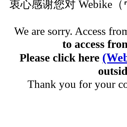
衷心感谢您对 Webik
We are sorry. Access from
to access fro
(Web
Please click here
outsid
Thank you for your c