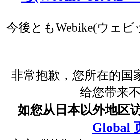
今後ともWebike(ウ
非常抱歉，您所在的国
给您带来
如您从日本以外地区
Globa