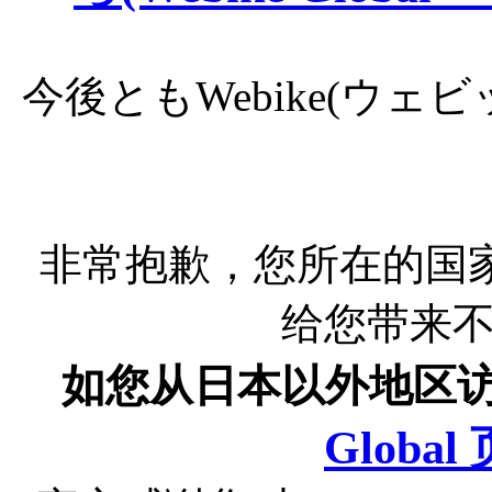
今後ともWebike(ウ
非常抱歉，您所在的国
给您带来
如您从日本以外地区
Globa