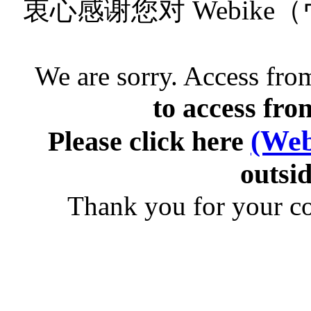
衷心感谢您对 Webik
We are sorry. Access from
to access fro
(Web
Please click here
outsid
Thank you for your c