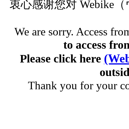
衷心感谢您对 Webik
We are sorry. Access from
to access fro
(Web
Please click here
outsid
Thank you for your c