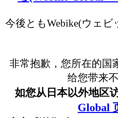
今後ともWebike(ウ
非常抱歉，您所在的国
给您带来
如您从日本以外地区
Globa