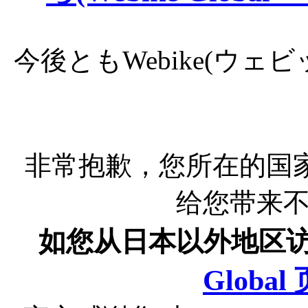
今後ともWebike(ウ
非常抱歉，您所在的国
给您带来
如您从日本以外地区
Globa