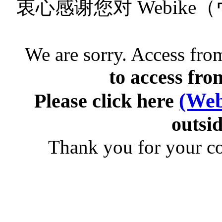
衷心感谢您对 Webik
We are sorry. Access from
to access fro
(Web
Please click here
outsid
Thank you for your c