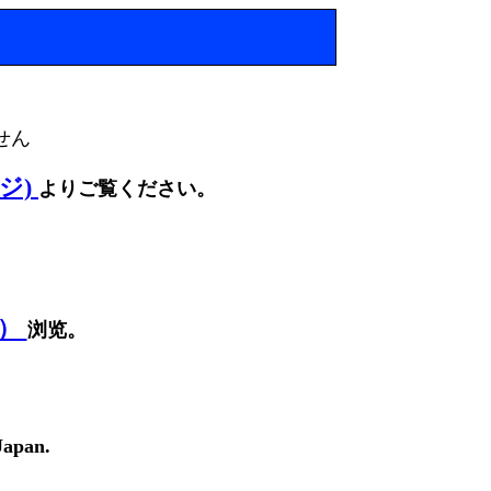
せん
ージ)
よりご覧ください。
面）
浏览。
Japan.