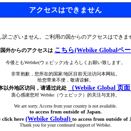
アクセスはできません
し訳ございません。ご利用の国からのアクセスはできま
こちら(Webike Globalペ
本国外からのアクセスは
今後ともWebike(ウェビック)をよろしくお願い致します。
非常抱歉，您所在的国家/地区目前无法访问本网站。
给您带来不便，敬请谅解。
（Webike Global 页
本以外地区访问，请通过此处
衷心感谢您对 Webike（ウェビック）的关注与支持。
We are sorry. Access from your country is not available.
to access from outside of Japan.
(Webike Global)
e click here
to access from outside of 
Thank you for your continued support of Webike.