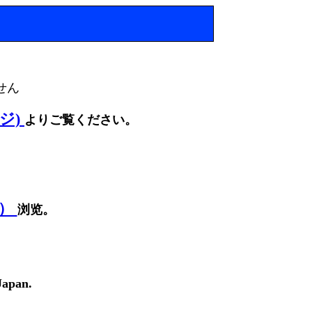
せん
ージ)
よりご覧ください。
面）
浏览。
Japan.