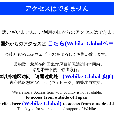
アクセスはできません
し訳ございません。ご利用の国からのアクセスはできま
こちら(Webike Globalペ
本国外からのアクセスは
今後ともWebike(ウェビック)をよろしくお願い致します。
非常抱歉，您所在的国家/地区目前无法访问本网站。
给您带来不便，敬请谅解。
（Webike Global 页
本以外地区访问，请通过此处
衷心感谢您对 Webike（ウェビック）的关注与支持。
We are sorry. Access from your country is not available.
to access from outside of Japan.
(Webike Global)
e click here
to access from outside of 
Thank you for your continued support of Webike.