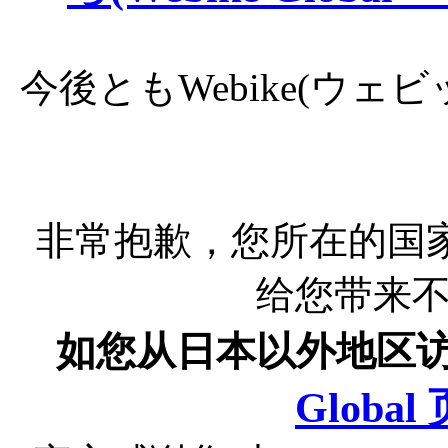
今後ともWebike(ウ
非常抱歉，您所在的国
给您带来
如您从日本以外地区
Globa