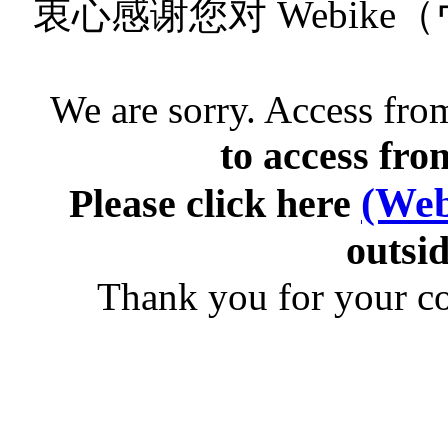
衷心感谢您对 Webik
We are sorry. Access from
to access fro
(Web
Please click here
outsid
Thank you for your c